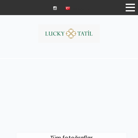
Türkçe | ₺
Tüm fotoğraflar