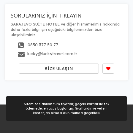
SORULARINIZ İÇİN TIKLAYIN
Tercihleri Kaydet
SARAJEVO SUİTE HOTEL ve diğer hizmetlerimiz hakkında
daha fazla bilgi için aşağıdaki bilgilerimizden bize
ulaşabilirsiniz.
0850 377 50 77
lucky@luckytravel.com.tr
BİZE ULAŞIN
Sitemizde anılan tüm fiyatlar, geçerli kartlar ile tek
ödemede, en ucuz başlangıç fiyatlardır ve yeterli
kontenjan olması durumunda geçerlidir.