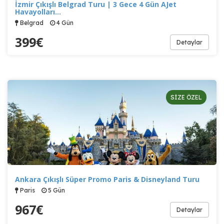
İzmir Çıkışlı Belgrad Turu | 3 Gece 4 Gün AJet
Havayolları…
Belgrad
4 Gün
399
€
Detaylar
SİZE ÖZEL
Ankara Çıkışlı Süper Promo Paris & Disneyland Turu
Paris
5 Gün
967
€
Detaylar