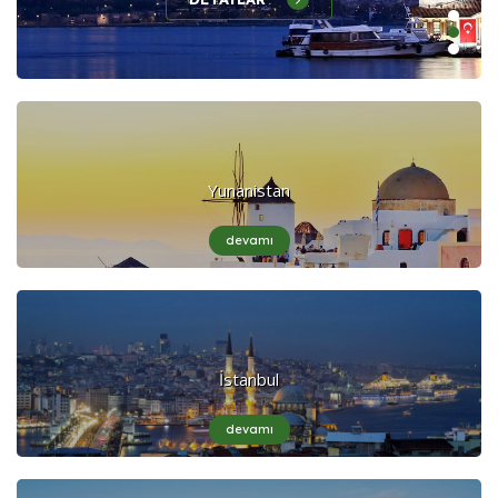
Yunanistan
devamı
İstanbul
devamı