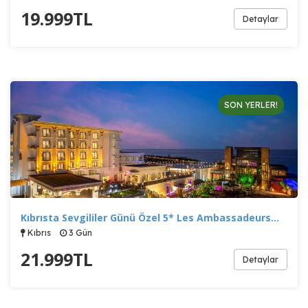
19.999
TL
Detaylar
SON YERLER!
Kıbrısta Sevgililer Günü Özel 5* Les Ambassadeurs…
Kıbrıs
3 Gün
21.999
TL
Detaylar