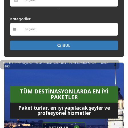
Kategoriler:
BUL
M.u.k Turizm Seyahat Ithalat Ihracat Pazarlama Ticaret Limited Şirketi Türsab:
3403
TÜM DESTİNASYONLARDA EN İYİ
PAKETLER
Paket turlar, en iyi yapılacak şeyler ve
profesyonel hizmetler
DETAYLAR