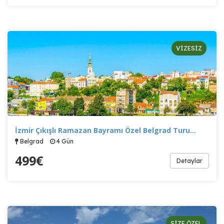
VİZESİZ
İzmir Çıkışlı Ramazan Bayramı Özel Belgrad Turu…
Belgrad
4 Gün
499
€
Detaylar
ÇEREZ KULLANIM AYARLARINIZ
SİZE ÖZEL