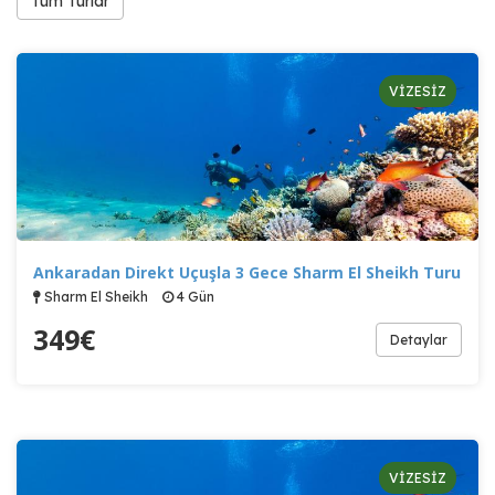
Tüm Turlar
VİZESİZ
Ankaradan Direkt Uçuşla 3 Gece Sharm El Sheikh Turu
Sharm El Sheikh
4 Gün
349
€
Detaylar
VİZESİZ