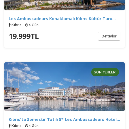
Pazarlama Çerezleri
Les Ambassadeurs Konaklamalı Kıbrıs Kültür Turu…
Size ve ilgi alanlarınıza uygun reklamlar göstermek için
kullanılır. Kapatırsanız reklamları görmeye devam
Kıbrıs
4 Gün
edersiniz, ancak daha az alakalı olabilirler.
19.999
TL
Detaylar
Tercihleri Kaydet
SON YERLER!
Kıbrıs'ta Sömestir Tatili 5* Les Ambassadeurs Hotel…
Kıbrıs
4 Gün