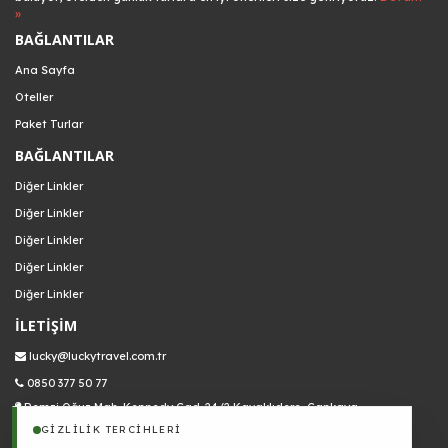
»
BAĞLANTILAR
Ana Sayfa
Oteller
Paket Turlar
BAĞLANTILAR
Diğer Linkler
Diğer Linkler
Diğer Linkler
Diğer Linkler
Diğer Linkler
İLETİŞİM
lucky@luckytravel.com.tr
0850 377 50 77
Remzi Oğuz Mah. Kennedy Cad. 24/2 Kavaklıdere, Çankaya
GIZLILIK TERCIHLERI