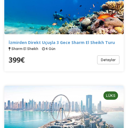
İzmirden Direkt Uçuşla 3 Gece Sharm El Sheikh Turu
Sharm El Sheikh
4 Gün
399
€
Detaylar
LÜKS