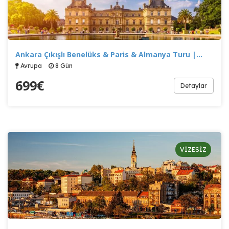
Ankara Çıkışlı Benelüks & Paris & Almanya Turu |…
Avrupa
8 Gün
699
€
Detaylar
VİZESİZ