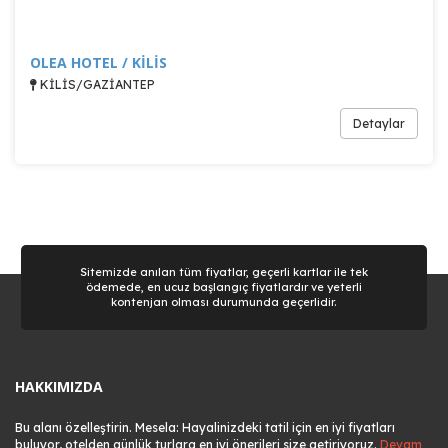
OLEA HOTEL / KİLİS
KİLİS/GAZİANTEP
Detaylar
Sitemizde anılan tüm fiyatlar, geçerli kartlar ile tek
ödemede, en ucuz başlangıç fiyatlardır ve yeterli
kontenjan olması durumunda geçerlidir.
HAKKIMIZDA
Bu alanı özelleştirin. Mesela: Hayalinizdeki tatil için en iyi fiyatları
buluyor, otelden günlük turlara en iyi önerileri size getiriyoruz.
Devam