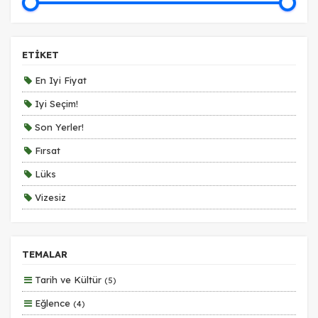
ETİKET
En Iyi Fiyat
Iyi Seçim!
Son Yerler!
Fırsat
Lüks
Vizesiz
Kesin Çıkışlı
Erken Rezervasyon
TEMALAR
Size Özel
Tarih ve Kültür
(5)
Planlanan
Eğlence
(4)
Otobüs Ile