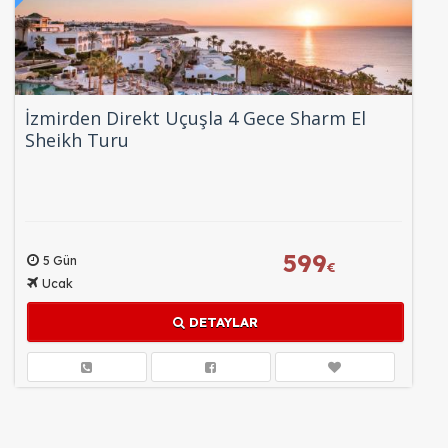
İzmirden Direkt Uçuşla 4 Gece Sharm El
Sheikh Turu
599
5 Gün
€
Ucak
DETAYLAR
ÇEREZ KULLANIM AYARLARINIZ
Çerez tercihlerinizi
belirleyin
.