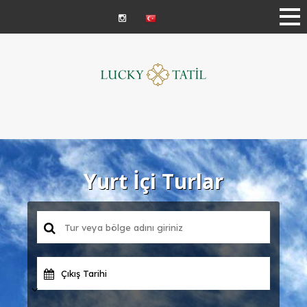
Türkçe | ₺
Yurt İçi Turlar
Çıkış Tarihi