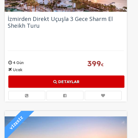
İzmirden Direkt Uçuşla 3 Gece Sharm El
Sheikh Turu
399
4 Gün
€
Ucak
DETAYLAR
VİZESİZ