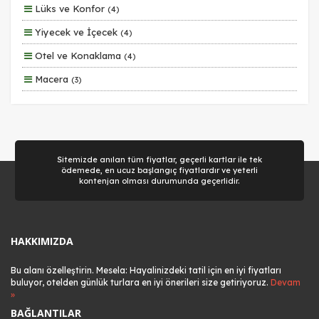
Lüks ve Konfor
(4)
Uçak Ile
Yiyecek ve İçecek
(4)
Ekstralar Dahil
Otel ve Konaklama
(4)
Macera
(3)
Aile ve Çocuklar
(2)
Sitemizde anılan tüm fiyatlar, geçerli kartlar ile tek
ödemede, en ucuz başlangıç fiyatlardır ve yeterli
kontenjan olması durumunda geçerlidir.
HAKKIMIZDA
Bu alanı özelleştirin. Mesela: Hayalinizdeki tatil için en iyi fiyatları
buluyor, otelden günlük turlara en iyi önerileri size getiriyoruz.
Devam
»
BAĞLANTILAR