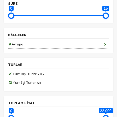
SÜRE
Pazarlama Çerezleri
0
15
Size ve ilgi alanlarınıza uygun reklamlar göstermek için
kullanılır. Kapatırsanız reklamları görmeye devam
edersiniz, ancak daha az alakalı olabilirler.
BöLGELER
Avrupa
Tercihleri Kaydet
TURLAR
Yurt Dışı Turlar
(12)
Yurt İçi Turlar
(2)
TOPLAM FİYAT
0
22 000