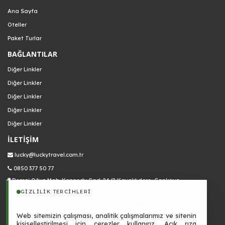
Ana Sayfa
Oteller
Paket Turlar
BAĞLANTILAR
Diğer Linkler
Diğer Linkler
Diğer Linkler
Diğer Linkler
Diğer Linkler
İLETİŞİM
lucky@luckytravel.com.tr
0850 377 50 77
Remzi Oğuz Mah. Kennedy Cad. 24/2 Kavaklıdere, Çankaya
GIZLILIK TERCIHLERI
Web sitemizin çalışması, analitik çalışmalarımız ve sitenin
kişiselleştirilmesi için çerezler kullanırız. Açık rıza