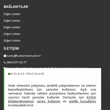
BAĞLANTILAR
Diğer Linkler
Diğer Linkler
Diğer Linkler
Diğer Linkler
Diğer Linkler
İLETİŞİM
lucky@luckytravel.com.tr
0850 377 50 77
Remzi Oğuz Mah. Kennedy Cad. 24/2 Kavaklıdere, Çankaya
GIZLILIK TERCIHLERI
Web sitemizin çalışması, analitik çalışmalarımız ve sitenin
kişiselleştirilmesi için çerezler kullanırız. Açık rıza
vermeniz halinde reklam pazarlama faaliyetlerimiz için
3403
üçüncü taraf çerezler kullanılır. Detaylar için
KVKK
bilgilendirmemizi
,
çerez kullanım
ve
gizlilik koşullarını
inceleyebilirsiniz.