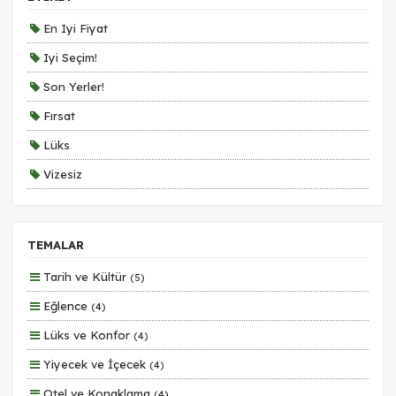
Size ve ilgi alanlarınıza uygun reklamlar göstermek için
kullanılır. Kapatırsanız reklamları görmeye devam
En Iyi Fiyat
edersiniz, ancak daha az alakalı olabilirler.
Iyi Seçim!
Son Yerler!
Fırsat
Lüks
Tercihleri Kaydet
Vizesiz
Kesin Çıkışlı
Erken Rezervasyon
TEMALAR
Size Özel
Tarih ve Kültür
(5)
Planlanan
Eğlence
(4)
Otobüs Ile
Lüks ve Konfor
(4)
Uçak Ile
Yiyecek ve İçecek
(4)
Ekstralar Dahil
Otel ve Konaklama
(4)