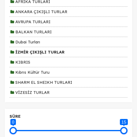
AFRİKA TURLARI
ANKARA ÇIKIŞLI TURLAR
AVRUPA TURLARI
BALKAN TURLARI
Dubai Turları
İZMİR ÇIKIŞLI TURLAR
KIBRIS
Kıbrıs Kültür Turu
SHARM EL SHEIKH TURLARI
VİZESİZ TURLAR
ÇEREZ KULLANIM AYARLARINIZ
SÜRE
Çerez tercihlerinizi
belirleyin
.
0
15
Daha fazla bilgi için
KVKK bilgilendirmemizi
,
çerez kullanım
ve
gizlilik koşullarını
inceleyebilirsiniz.