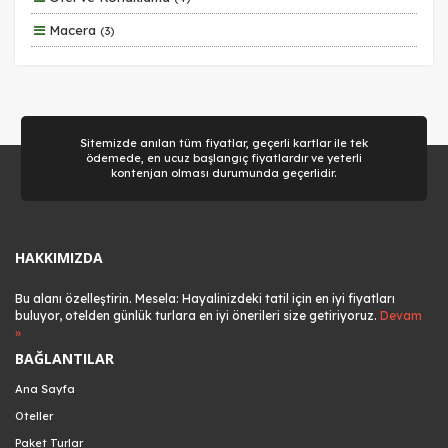
Macera
(3)
Aile ve Çocuklar
(2)
Sitemizde anılan tüm fiyatlar, geçerli kartlar ile tek
ödemede, en ucuz başlangıç fiyatlardır ve yeterli
kontenjan olması durumunda geçerlidir.
HAKKIMIZDA
Bu alanı özelleştirin. Mesela: Hayalinizdeki tatil için en iyi fiyatları
buluyor, otelden günlük turlara en iyi önerileri size getiriyoruz.
Devam
»
BAĞLANTILAR
Ana Sayfa
Oteller
Paket Turlar