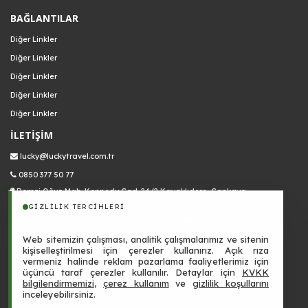
BAĞLANTILAR
Diğer Linkler
Diğer Linkler
Diğer Linkler
Diğer Linkler
Diğer Linkler
İLETİŞİM
lucky@luckytravel.com.tr
0850 377 50 77
Remzi Oğuz Mah. Kennedy Cad. 24/2 Kavaklıdere, Çankaya
GIZLILIK TERCIHLERI
Web sitemizin çalışması, analitik çalışmalarımız ve sitenin
kişiselleştirilmesi için çerezler kullanırız. Açık rıza
vermeniz halinde reklam pazarlama faaliyetlerimiz için
3403
üçüncü taraf çerezler kullanılır. Detaylar için
KVKK
bilgilendirmemizi
,
çerez kullanım
ve
gizlilik koşullarını
inceleyebilirsiniz.