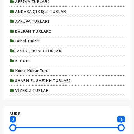
AFRİKA TURLARI
ANKARA ÇIKIŞLI TURLAR
AVRUPA TURLARI
BALKAN TURLARI
Dubai Turları
İZMİR ÇIKIŞLI TURLAR
KIBRIS
Kıbrıs Kültür Turu
SHARM EL SHEIKH TURLARI
VİZESİZ TURLAR
ÇEREZ KULLANIM AYARLARINIZ
SÜRE
Çerez tercihlerinizi
belirleyin
.
0
15
Daha fazla bilgi için
KVKK bilgilendirmemizi
,
çerez kullanım
ve
gizlilik koşullarını
inceleyebilirsiniz.