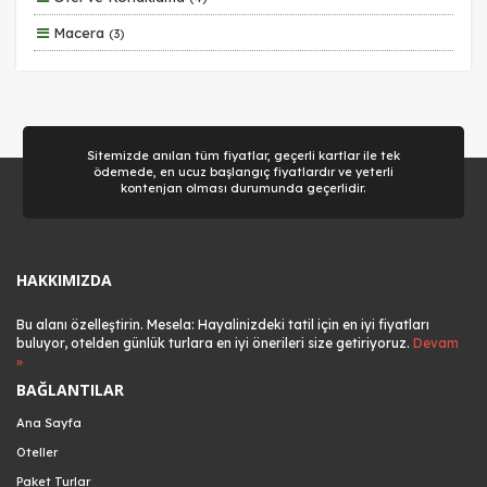
Macera
(3)
Aile ve Çocuklar
(2)
Sitemizde anılan tüm fiyatlar, geçerli kartlar ile tek
ödemede, en ucuz başlangıç fiyatlardır ve yeterli
kontenjan olması durumunda geçerlidir.
HAKKIMIZDA
Bu alanı özelleştirin. Mesela: Hayalinizdeki tatil için en iyi fiyatları
buluyor, otelden günlük turlara en iyi önerileri size getiriyoruz.
Devam
»
BAĞLANTILAR
Ana Sayfa
Oteller
Paket Turlar