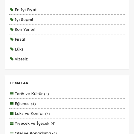
Size ve ilgi alanlarınıza uygun reklamlar göstermek için
kullanılır. Kapatırsanız reklamları görmeye devam
En Iyi Fiyat
edersiniz, ancak daha az alakalı olabilirler.
Iyi Seçim!
Son Yerler!
Fırsat
Lüks
Tercihleri Kaydet
Vizesiz
Kesin Çıkışlı
Erken Rezervasyon
TEMALAR
Size Özel
Tarih ve Kültür
(5)
Planlanan
Eğlence
(4)
Otobüs Ile
Lüks ve Konfor
(4)
Uçak Ile
Yiyecek ve İçecek
(4)
Ekstralar Dahil
Otel ve Konaklama
(4)