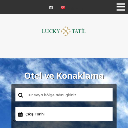
Türkçe | ₺
Otel ve Konaklama
Çıkış Tarihi