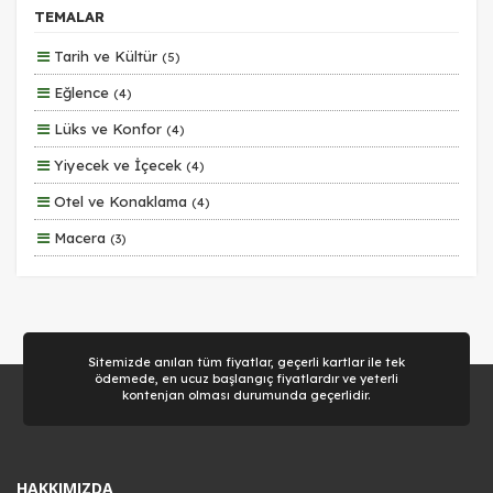
Erken Rezervasyon
TEMALAR
Size Özel
Tarih ve Kültür
(5)
Planlanan
Eğlence
(4)
Otobüs Ile
Lüks ve Konfor
(4)
Uçak Ile
Yiyecek ve İçecek
(4)
Ekstralar Dahil
Otel ve Konaklama
(4)
Macera
(3)
Aile ve Çocuklar
(2)
Sitemizde anılan tüm fiyatlar, geçerli kartlar ile tek
ödemede, en ucuz başlangıç fiyatlardır ve yeterli
kontenjan olması durumunda geçerlidir.
HAKKIMIZDA