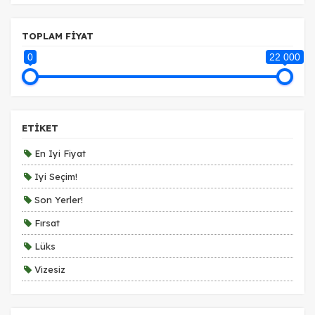
TOPLAM FİYAT
0
22 000
ETİKET
En Iyi Fiyat
Iyi Seçim!
Son Yerler!
Fırsat
Lüks
Vizesiz
Kesin Çıkışlı