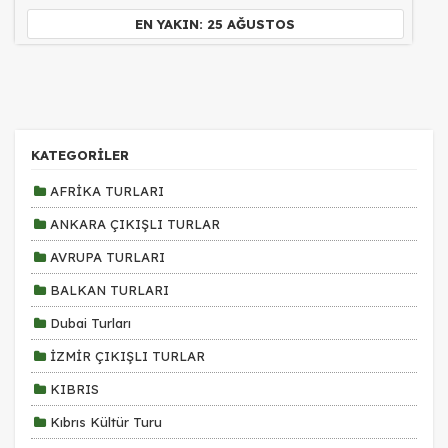
EN YAKIN: 25 AĞUSTOS
Pazarlama Çerezleri
Size ve ilgi alanlarınıza uygun reklamlar göstermek için
kullanılır. Kapatırsanız reklamları görmeye devam
edersiniz, ancak daha az alakalı olabilirler.
KATEGORİLER
AFRİKA TURLARI
ANKARA ÇIKIŞLI TURLAR
AVRUPA TURLARI
Tercihleri Kaydet
BALKAN TURLARI
Dubai Turları
İZMİR ÇIKIŞLI TURLAR
KIBRIS
Kıbrıs Kültür Turu