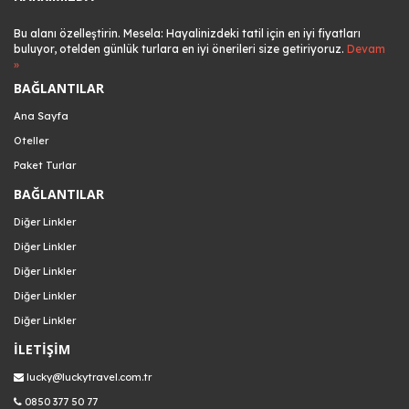
Bu alanı özelleştirin. Mesela: Hayalinizdeki tatil için en iyi fiyatları
buluyor, otelden günlük turlara en iyi önerileri size getiriyoruz.
Devam
»
BAĞLANTILAR
Ana Sayfa
Oteller
Paket Turlar
BAĞLANTILAR
Diğer Linkler
Diğer Linkler
Diğer Linkler
Diğer Linkler
Diğer Linkler
İLETİŞİM
lucky@luckytravel.com.tr
0850 377 50 77